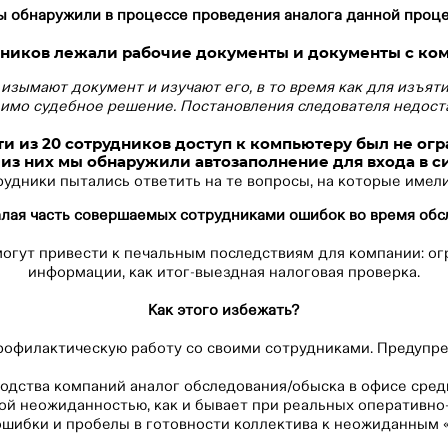
ы обнаружили в процессе проведения аналога данной проц
удников лежали рабочие документы и документы с ко
изымают документ и изучают его, в то время как для изъят
имо судебное решение. Постановления следователя недост
ти из 20 сотрудников доступ к компьютеру был не ог
0 из них мы обнаружили автозаполнение для входа в с
рудники пытались ответить на те вопросы, на которые имел
алая часть совершаемых сотрудниками ошибок во время обс
огут привести к печальным последствиям для компании: ог
информации, как итог-выездная налоговая проверка.
⠀
Как этого избежать?
офилактическую работу со своими сотрудниками. Предупре
одства компаний аналог обследования/обыска в офисе сре
ой неожиданностью, как и бывает при реальных оперативно
 ошибки и пробелы в готовности коллектива к неожиданным «