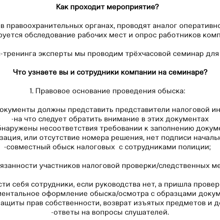
Как проходит мероприятие?
⠀
в правоохранительных органах, проводят аналог оперативн
уется обследование рабочих мест и опрос работников ком
-тренинга эксперты мы проводим трёхчасовой семинар для
Что узнаете вы и сотрудники компании на семинаре?
1. Правовое основание проведения обыска:⠀
документы должны представить представители налоговой и
-на что следует обратить внимание в этих документах
обнаружены несоответствия требовании к заполнению докуме
ация, или отсутствие номера решения, нет подписи начальн
-совместный обыск налоговых с сотрудниками полиции;⠀
обязанности участников налоговой проверки/следственных м
сти себя сотрудники, если руководства нет, а пришла провер
ментальное оформление обыска/осмотра с образцами докум
защиты прав собственности, возврат изъятых предметов и д
-ответы на вопросы слушателей.