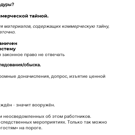
едуры?
ммерческой тайной.⠀
ия материалов, содержащих коммерческую тайну,
аточно.
⠀
раничен
истему
и законное право не отвечать
ледования/обыска.
ромные доначисления, допрос, изъятие ценной
ждён - значит вооружён.⠀
ди неосведомленных об этом работников.
-следственных мероприятиях. Только так можно
гостям» на пороге.⠀