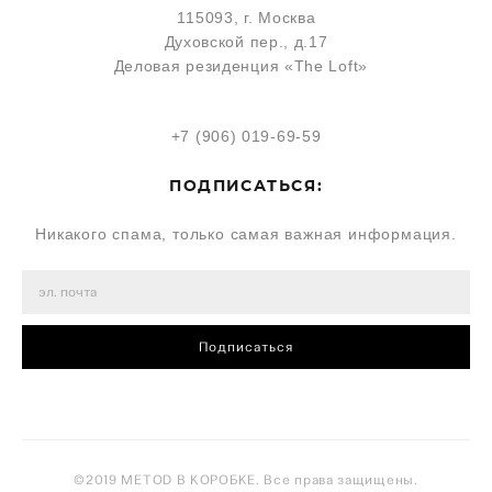
115093, г. Москва
Духовской пер., д.17
Деловая резиденция «The Loft»
+7 (906) 019-69-59
ПОДПИСАТЬСЯ:
Никакого спама, только самая важная информация.
Подписаться
©2019 METOD В КОРОБКЕ. Все права защищены.